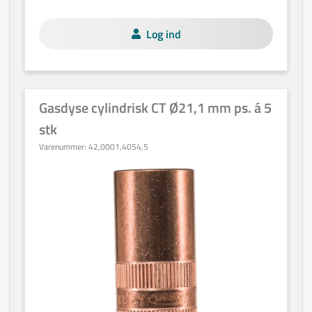
Log ind
Gasdyse cylindrisk CT Ø21,1 mm ps. á 5
stk
Varenummer:
42,0001,4054,5