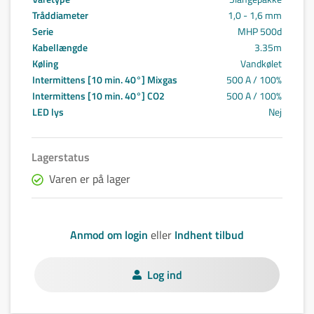
Tråddiameter
1,0 - 1,6 mm
Serie
MHP 500d
Kabellængde
3.35m
Køling
Vandkølet
Intermittens [10 min. 40°] Mixgas
500 A / 100%
Intermittens [10 min. 40°] CO2
500 A / 100%
LED lys
Nej
Lagerstatus
Varen er på lager
Anmod om login
eller
Indhent tilbud
Log ind